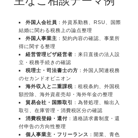
主なご相談テーマ例
外国人会社員
：外資系勤務、RSU、国際
結婚に関わる税務上の論点整理
外国人事業主
：契約内容の確認、事業所
得に関する整理
経営管理ビザ経営者
：来日直後の法人設
立・税務手続きの確認
税理士・司法書士の方
：外国人関連税務
のセカンドオピニオン
海外収入と二重課税
：租税条約、外国税
額控除、海外資産売却・海外年金の整理
貿易会社・国際取引
：為替処理、輸出入
取引、在庫管理・消費税区分の確認
消費税登録・還付
：適格請求書制度・還
付申告の方向性整理
個人事業主・フリーランス
：開業、青色