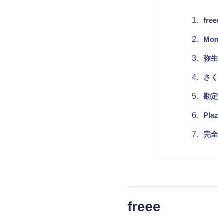
free
Mon
弥生
さく
勘定
Pla
完全
freee