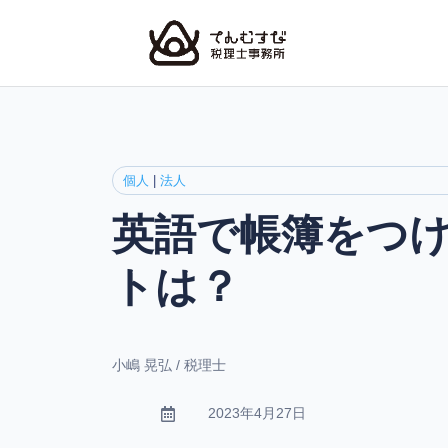
個人
|
法人
英語で帳簿をつ
トは？
小嶋 晃弘 / 税理士
2023年4月27日
