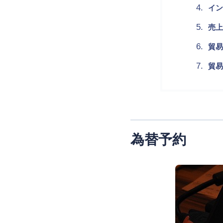
イン
売上
貿易
貿易
為替予約