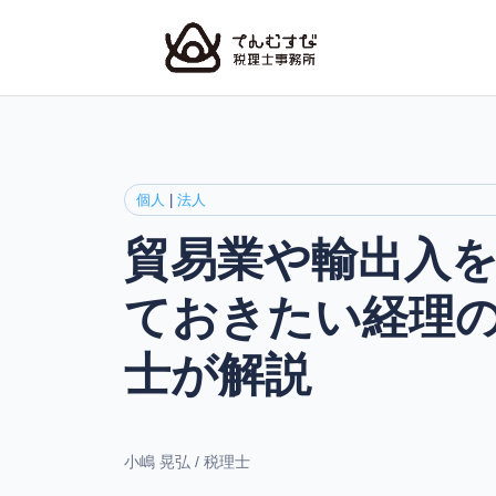
個人
|
法人
貿易業や輸出入
ておきたい経理
士が解説
小嶋 晃弘 / 税理士