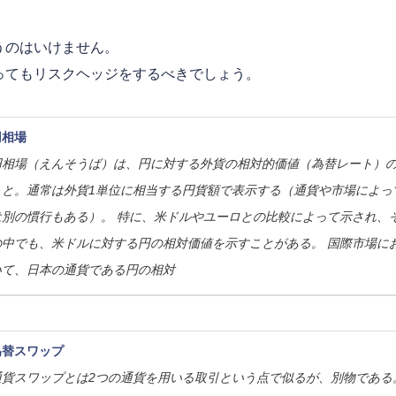
うのはいけません。
ってもリスクヘッジをするべきでしょう。
円相場
円相場（えんそうば）は、円に対する外貨の相対的価値（
為替
レート）
こと。通常は外貨1単位に相当する円貨額で表示する（通貨や市場によっ
は別の慣行もある）。 特に、米ドルやユーロとの比較によって示され、
の中でも、米ドルに対する円の相対価値を示すことがある。 国際市場に
いて、日本の通貨である円の相対
為替スワップ
通貨スワップとは2つの通貨を用いる取引という点で似るが、別物である