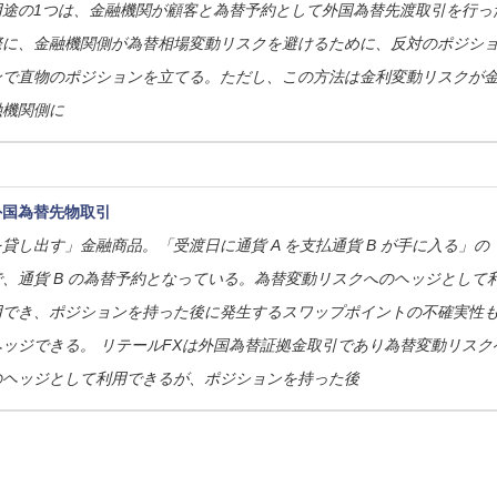
用途の1つは、金融機関が顧客と
為替予約
として外国
為替
先渡取引を行っ
際に、金融機関側が
為替
相場変動リスクを避けるために、反対のポジシ
ンで直物のポジションを立てる。ただし、この方法は金利変動リスクが
融機関側に
外国為替先物取引
を貸し出す」金融商品。「受渡日に通貨 A を支払通貨 B が手に入る」の
、通貨 B の
為替予約
となっている。
為替
変動リスクへのヘッジとして
用でき、ポジションを持った後に発生するスワップポイントの不確実性
ヘッジできる。 リテールFXは外国
為替
証拠金取引であり
為替
変動リスク
のヘッジとして利用できるが、ポジションを持った後